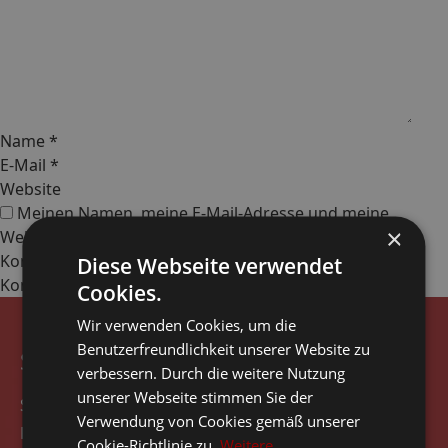
Name
*
E-Mail
*
Website
Meinen Namen, meine E-Mail-Adresse und meine
×
Website in diesem Browser, für die nächste
Kommentierung, speichern.
Diese Webseite verwendet
Cookies.
Wir verwenden Cookies, um die
Benutzerfreundlichkeit unserer Website zu
Seitennavigation
verbessern. Durch die weitere Nutzung
unserer Webseite stimmen Sie der
Start
Verwendung von Cookies gemäß unserer
Rezensionen
Cookie-Richtlinie zu.
Weitere