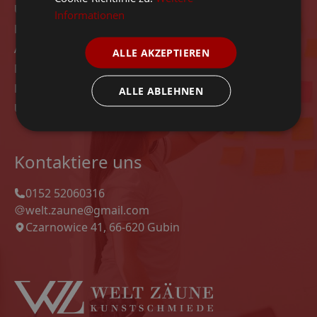
Über das Unternehmen
Informationen
Kontakt
Angebot
ALLE AKZEPTIEREN
Modelle
Datenschutz-Bestimmungen
ALLE ABLEHNEN
Unsere Projekte
Kontaktiere uns
0152 52060316
welt.zaune@gmail.com
Czarnowice 41, 66-620 Gubin