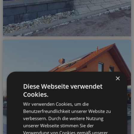
×
Diese Webseite verwendet
Cookies.
Wir verwenden Cookies, um die
278 – Dekorative
Benutzerfreundlichkeit unserer Website zu
verbessern. Durch die weitere Nutzung
Stahlzäune
unserer Webseite stimmen Sie der
Verwendung von Cookies gemäß unserer