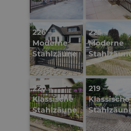
226 –
225 –
Moderne
Moderne
Stahlzäune
Stahlzäun
220 –
219 –
Klassische
Klassische
Stahlzäune
Stahlzäun