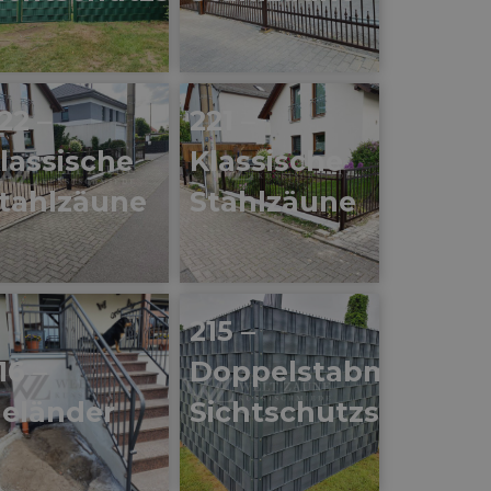
22 –
221 –
lassische
Klassische
tahlzäune
Stahlzäune
215 –
16 –
Doppelstabmatten-
eländer
Sichtschutzstreifen