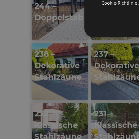
Cookie-Richtlinie
244 –
Klassische
Doppelstabmatten
Stahlzäun
238 –
237 –
Dekorative
Dekorativ
Stahlzäune
Stahlzäun
232 –
231 –
Klassische
Klassische
Stahlzäune
Stahlzäun