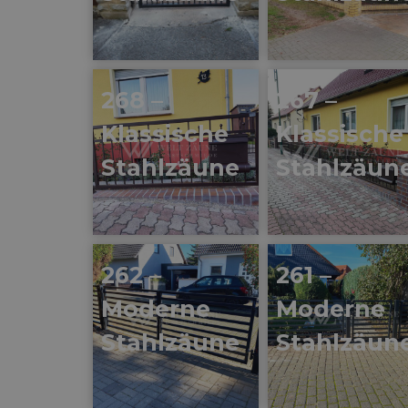
268 –
267 –
Klassische
Klassische
Stahlzäune
Stahlzäun
262 –
261 –
Moderne
Moderne
Stahlzäune
Stahlzäun