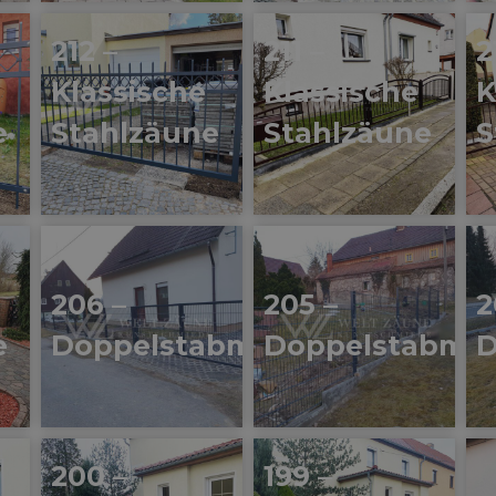
212 –
211 –
2
Klassische
Klassische
K
e
Stahlzäune
Stahlzäune
S
206 –
205 –
2
e
Doppelstabmatten
Doppelstabmat
D
200 –
199 –