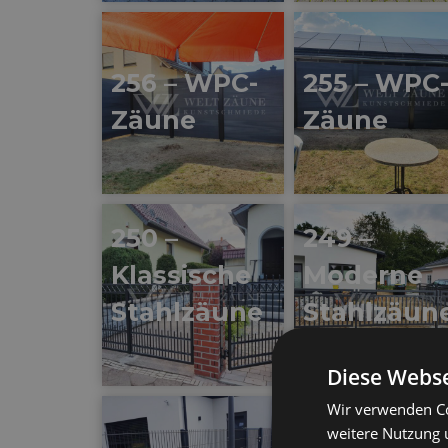
256 – WPC-
255 – WPC
Zäune
Zäune
250 –
249 –
Klassische
Moderne
Stahlzäune
Stahlzäun
Diese Webse
Wir verwenden Co
243 –
weitere Nutzung 