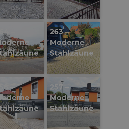
64 –
263 –
oderne
Moderne
tahlzäune
Stahlzäune
58 –
257 –
oderne
Moderne
tahlzäune
Stahlzäune