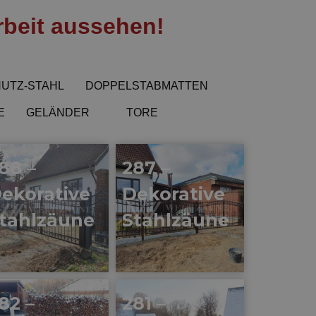
rbeit aussehen!
UTZ-STAHL
DOPPELSTABMATTEN
E
GELÄNDER
TORE
88 –
287 –
ekorative
Dekorative
tahlzäune
Stahlzäune
82 –
281 –