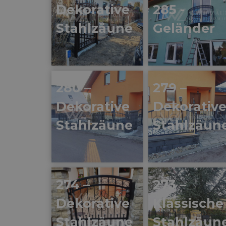
Dekorative
285 -
Stahlzäune
Geländer
280 –
279 –
Dekorative
Dekorativ
Stahlzäune
Stahlzäun
274 –
273 –
Dekorative
Klassische
Stahlzäune
Stahlzäun