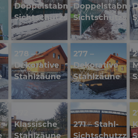
Doppelstabmatten-
Doppelstabmat
D
Sichtschutzstreifen
Sichtschutzstre
S
278 –
277 –
2
e
Dekorative
Dekorative
M
e
Stahlzäune
Stahlzäune
S
272 –
2
Klassische
271 – Stahl-
K
e
Stahlzäune
Sichtschutzzä
S