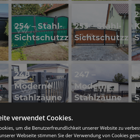
2
-
254 – Stahl-
253 – Stahl-
K
Sichtschutzzäune
Sichtschutzzä
S
248 –
247 –
2
Moderne
Moderne
M
e
Stahlzäune
Stahlzäune
S
ite verwendet Cookies.
okies, um die Benutzerfreundlichkeit unserer Website zu verbes
242 –
241 –
2
unserer Webseite stimmen Sie der Verwendung von Cookies gem