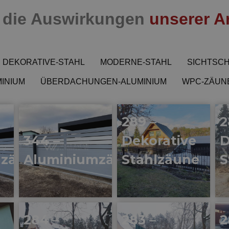
e die Auswirkungen
unserer A
DEKORATIVE-STAHL
MODERNE-STAHL
SICHTSCH
INIUM
ÜBERDACHUNGEN-ALUMINIUM
WPC-ZÄUN
289 –
2
344 –
Dekorative
D
mzäune
Aluminiumzäune
Stahlzäune
S
284 –
283 –
2