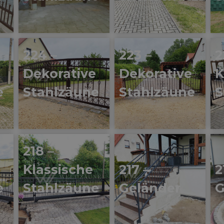
224 –
223 –
2
Dekorative
Dekorative
K
e
Stahlzäune
Stahlzäune
S
218 –
Klassische
217 –
2
e
Stahlzäune
Geländer
G