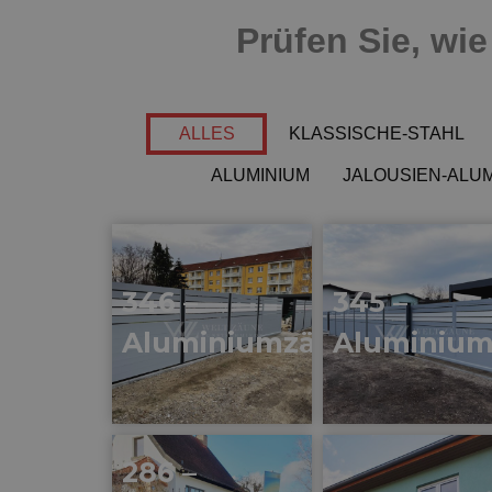
Prüfen Sie, wi
ALLES
KLASSISCHE-STAHL
ALUMINIUM
JALOUSIEN-ALUM
346 –
345 –
Aluminiumzäune
Aluminiu
286 –