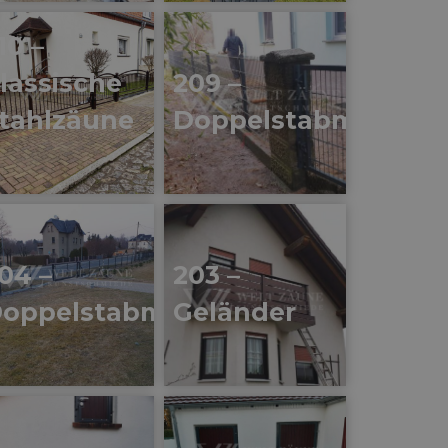
10 –
lassische
209 –
tahlzäune
Doppelstabmatten
04 –
203 –
ten
oppelstabmatten
Geländer