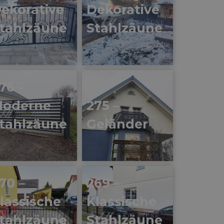
ten-
ekorative
Dekorative
ifen
tahlzäune
Stahlzäune
76 –
oderne
275 –
tahlzäune
Geländer
70 –
269 –
lassische
Klassische
une
tahlzäune
Stahlzäune