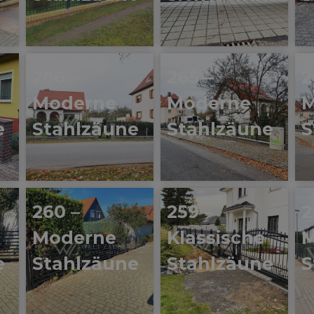
266 –
265 –
2
Moderne
Moderne
M
e
Stahlzäune
Stahlzäune
S
260 –
259 –
2
Moderne
Klassische
M
e
Stahlzäune
Stahlzäune
S