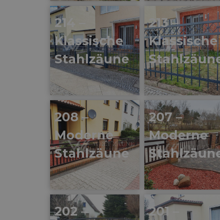
214 –
213 –
Klassische
Klassische
Stahlzäune
Stahlzäun
208 –
207 –
Moderne
Moderne
Stahlzäune
Stahlzäun
202 –
201 –