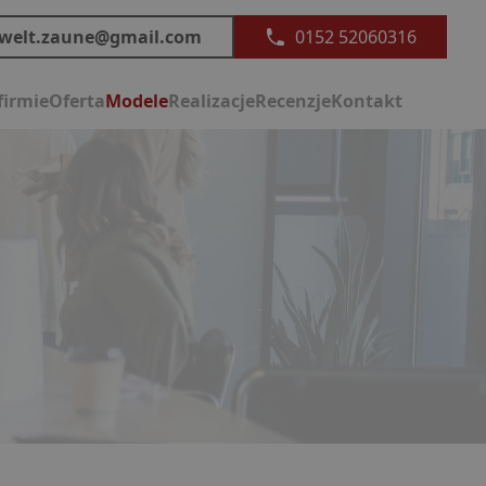
welt.zaune@gmail.com
0152 52060316
firmie
Oferta
Modele
Realizacje
Recenzje
Kontakt