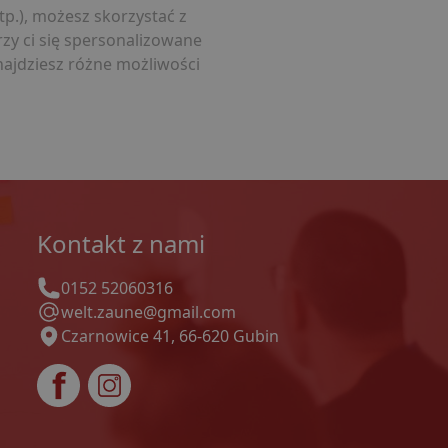
tp.), możesz skorzystać z
rzy ci się spersonalizowane
najdziesz różne możliwości
Kontakt z nami
0152 52060316
welt.zaune@gmail.com
Czarnowice 41, 66-620 Gubin