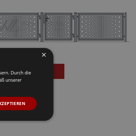
WZORY CNC
×
WIĘCEJ
sern. Durch die
äß unserer
KZEPTIEREN