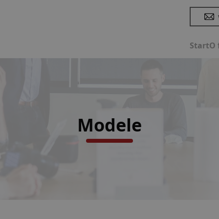
Start
O 
Modele