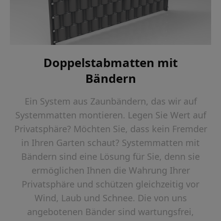
Doppelstabmatten mit
Bändern
Ein System aus Zaunbändern, das wir auf
Systemmatten montieren. Legen Sie Wert auf
Privatsphäre? Möchten Sie, dass kein Fremder
in Ihren Garten schaut? Systemmatten mit
Bändern sind eine Lösung für Sie, denn sie
ermöglichen Ihnen die Wahrung Ihrer
Privatsphäre und schützen gleichzeitig vor
Wind, Laub und Schnee. Die von uns
angebotenen Bänder sind wartungsfrei,