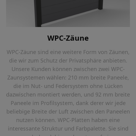
WPC-Zäune
WPC-Zäune sind eine weitere Form von Zäunen,
die wir zum Schutz der Privatsphäre anbieten.
Unsere Kunden können zwischen zwei WPC-
Zaunsystemen wählen: 210 mm breite Paneele,
die im Nut- und Federsystem ohne Lücken
dazwischen montiert werden, und 92 mm breite
Paneele im Profilsystem, dank derer wir jede
beliebige Breite der Luft zwischen den Paneelen
nutzen können. WPC-Platten haben eine
interessante Struktur und Farbpalette. Sie sind