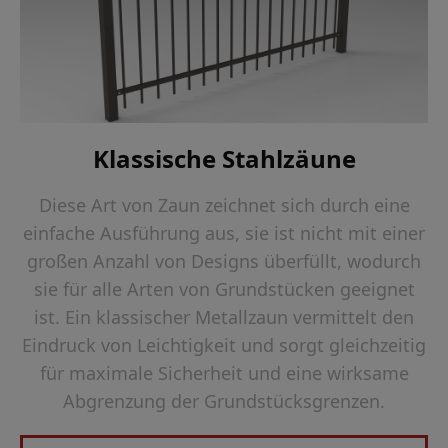
Klassische Stahlzäune
Diese Art von Zaun zeichnet sich durch eine
einfache Ausführung aus, sie ist nicht mit einer
großen Anzahl von Designs überfüllt, wodurch
sie für alle Arten von Grundstücken geeignet
ist. Ein klassischer Metallzaun vermittelt den
Eindruck von Leichtigkeit und sorgt gleichzeitig
für maximale Sicherheit und eine wirksame
Abgrenzung der Grundstücksgrenzen.